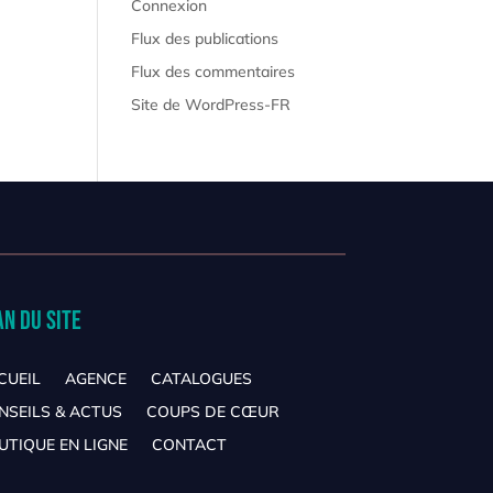
Connexion
Flux des publications
Flux des commentaires
Site de WordPress-FR
an du site
CUEIL
AGENCE
CATALOGUES
NSEILS & ACTUS
COUPS DE CŒUR
UTIQUE EN LIGNE
CONTACT