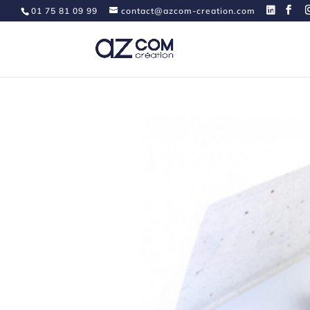
01 75 81 09 99
contact@azcom-creation.com