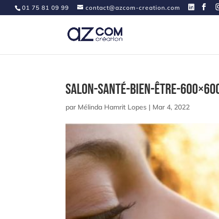
01 75 81 09 99
contact@azcom-creation.com
salon-santé-bien-être-600×60
par
Mélinda Hamrit Lopes
|
Mar 4, 2022