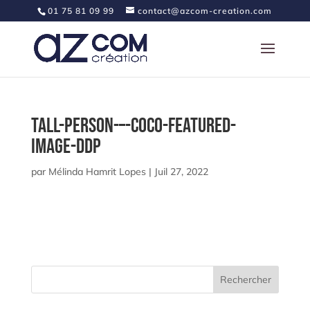
01 75 81 09 99
contact@azcom-creation.com
Tall-Person-–-Coco-featured-
image-ddp
par
Mélinda Hamrit Lopes
|
Juil 27, 2022