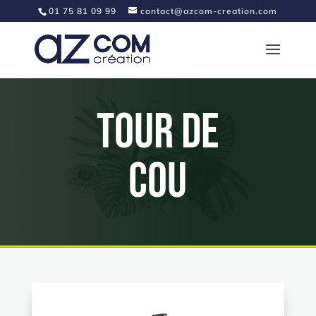
01 75 81 09 99
contact@azcom-creation.com
tour de
cou