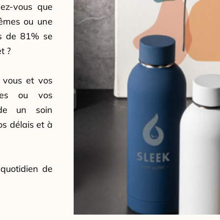
iez-vous que
mêmes ou une
us de 81% se
t ?
e vous et vos
ires ou vos
rde un soin
os délais et à
 quotidien de