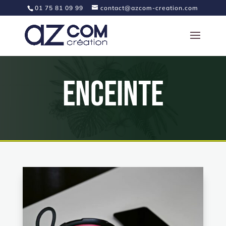
01 75 81 09 99
contact@azcom-creation.com
Enceinte